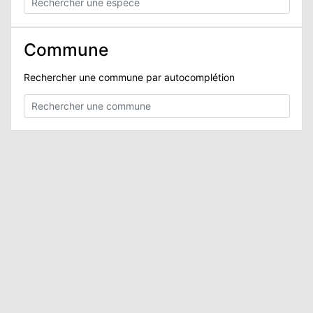
N
Commune
E
Rechercher une commune par autocomplétion
IE
O
CT