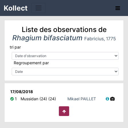
Kollect
Liste des observations de
Rhagium bifasciatum
Fabricius, 1775
tri par
TÉS
Regroupement par
IONS
CHE
17/08/2018
1
Mussidan (24) (24)
Mikael PAILLET
TION
DE