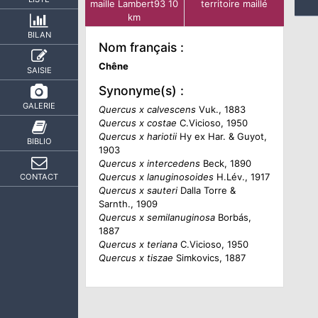
maille Lambert93 10
territoire maillé
km
BILAN
Nom français :
Chêne
SAISIE
Synonyme(s) :
GALERIE
Quercus x calvescens
Vuk., 1883
Quercus x costae
C.Vicioso, 1950
Quercus x hariotii
Hy ex Har. & Guyot,
BIBLIO
1903
Quercus x intercedens
Beck, 1890
Quercus x lanuginosoides
H.Lév., 1917
CONTACT
Quercus x sauteri
Dalla Torre &
Sarnth., 1909
Quercus x semilanuginosa
Borbás,
1887
Quercus x teriana
C.Vicioso, 1950
Quercus x tiszae
Simkovics, 1887