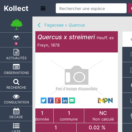
Kollect
Fagaceae
>
Quercus
Quercus x streimeri
Heuff. ex
9
Freyn, 1878
ACTUALITÉS
OBSERVATIONS
RECHERCHE
CONSULTATION
1
1
NC
DECADE
donnée
commune
Non calculé
1
0.02 %
LISTE