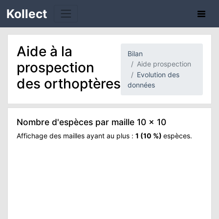
Kollect
Aide à la
Bilan
prospection
Aide prospection
Evolution des
des orthoptères
données
TÉS
Nombre d'espèces par maille 10 x 10
IONS
Affichage des mailles ayant au plus :
1 (10 %)
espèces.
CHE
-1
-0.5
0
0.5
1
TION
DE