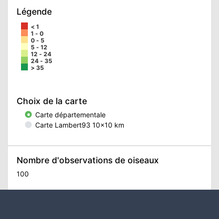
Légende
< 1
1 - 0
0 - 5
5 - 12
12 - 24
24 - 35
> 35
Choix de la carte
Carte départementale
Carte Lambert93 10x10 km
Nombre d'observations de oiseaux
100
Propulsé par
obsNat
-
Cen Aquitaine
© 2018 - 2026