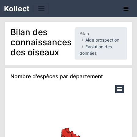
Kollect
Bilan des
Bilan
connaissances
Aide prospection
Evolution des
des oiseaux
données
TÉS
Nombre d'espèces par département
IONS
0
20
CHE
TION
DE