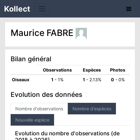
Kollect
Maurice FABRE
TÉS
Bilan général
IONS
Observations
Espèces
Photos
CHE
Oiseaux
1
- 1%
1
- 2.13%
0
- 0%
PHIE
Evolution des données
N
Nombre d'observations
Nombre d'espèces
Nouvelle espèce
E
Evolution du nombre d'observations (de
ATION
2018 à 2026)