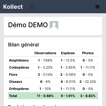
Kollect
Démo DEMO
TÉS
Bilan général
IONS
Observations
Espèces
Photos
CHE
Amphibiens
1
- 7.69%
1
- 12.5%
0
- 0%
Coléoptères
1
- 3.23%
1
- 3.85%
1
- 11.11%
PHIE
Flore
2
- 0.14%
2
- 0.56%
0
- 0%
N
Oiseaux
6
- 6%
4
- 8.51%
2
- 22.22%
Orthoptères
1
- 10%
1
- 11.11%
0
- 0%
E
Total
11 - 0.68%
9 - 1.91%
3 - 8.82%
ATION