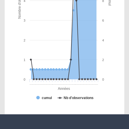
Nombre d'observations
Cumul
4
8
3
6
2
4
1
2
0
0
…
…
…
…
…
…
…
…
…
…
…
…
…
…
…
…
…
…
…
…
…
…
…
…
Années
cumul
Nb d'observations
Propulsé par
obsNat
-
Cen Aquitaine
© 2018 - 2026