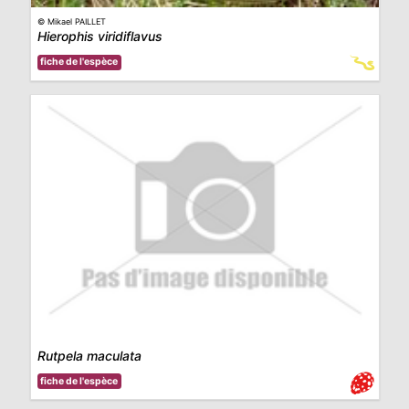
© Mikael PAILLET
Hierophis viridiflavus
fiche de l'espèce
Rutpela maculata
fiche de l'espèce