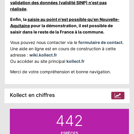
validation des données (validité SINP) n'est pas
réalisée
.
APHIE
Enfin, la
saisie au point n'est possible qu'en Nouvelle-
Aquitaine
pour la démonstration, il est possible de
CT
saisir dans le reste de la France à la commune.
Vous pouvez nous contacter via le
formulaire de contact.
Une aide en ligne est en cours de construction à cette
adresse :
wiki.kollect.fr
Ou accéder au site principal
kollect.fr
Merci de votre compréhension et bonne navigation.
Kollect en chiffres
442
ESPÈCES